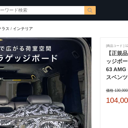
クラス
/
インテリア
[商品コード ] 12
【正規品】
ッジボード
63 AM
スベンツ
価格 130,00
104,0