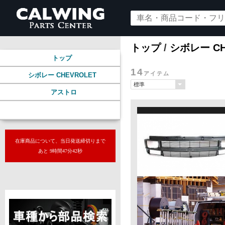
トップ
/
シボレー CH
トップ
14
アイテム
シボレー CHEVROLET
アストロ
メンテナンス/純正パーツ
在庫商品について、当日発送締切りまで
あと 9時間47分41秒