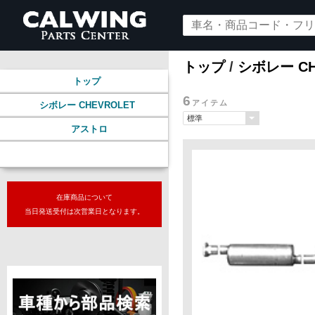
トップ
/
シボレー CH
トップ
6
アイテム
シボレー CHEVROLET
アストロ
マフラー
在庫商品について
当日発送受付は次営業日となります。