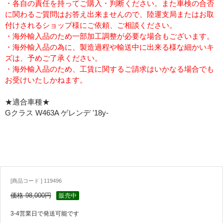
・各自の責任を持ってご購入・判断ください。また車検の合否
に関わるご質問はお答え出来ませんので、陸運支局またはお取
付けされるショップ様にご依頼、ご相談ください。
・海外輸入品のため一部加工調整が必要な場合もございます。
・海外輸入品の為に、製造過程や輸送中に出来る様な細かいキ
ズは、予めご了承ください。
・海外輸入品のため、工賃に関するご請求はいかなる場合でも
お受けいたしかねます。
★適合車種★
Gクラス W463A ゲレンデ '18y-
[商品コード ] 119496
価格 98,000円
販売中
3-4営業日で発送可能です