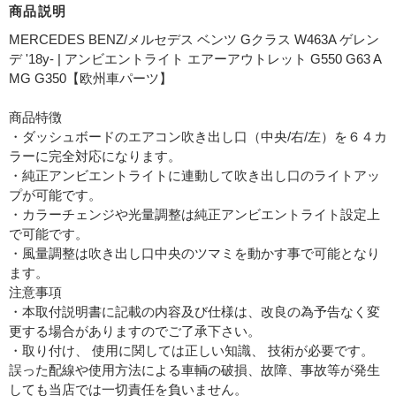
商品説明
MERCEDES BENZ/メルセデス ベンツ Gクラス W463A ゲレン
デ '18y- | アンビエントライト エアーアウトレット G550 G63 A
MG G350【欧州車パーツ】
商品特徴
・ダッシュボードのエアコン吹き出し口（中央/右/左）を６４カ
ラーに完全対応になります。
・純正アンビエントライトに連動して吹き出し口のライトアッ
プが可能です。
・カラーチェンジや光量調整は純正アンビエントライト設定上
で可能です。
・風量調整は吹き出し口中央のツマミを動かす事で可能となり
ます。
注意事項
・本取付説明書に記載の内容及び仕様は、改良の為予告なく変
更する場合がありますのでご了承下さい。
・取り付け、 使用に関しては正しい知識、 技術が必要です。
誤った配線や使用方法による車輌の破損、故障、事故等が発生
しても当店では一切責任を負いません。