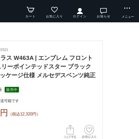
カート
お気に入り
ログイン
お知らせ
メニュー
2321
Gクラス W463A | エンブレム フロント
スリーポインテッドスター ブラック
ッケージ仕様 メルセデスベンツ純正
円
販売中
発送可能です
0円
（税込12,320円）