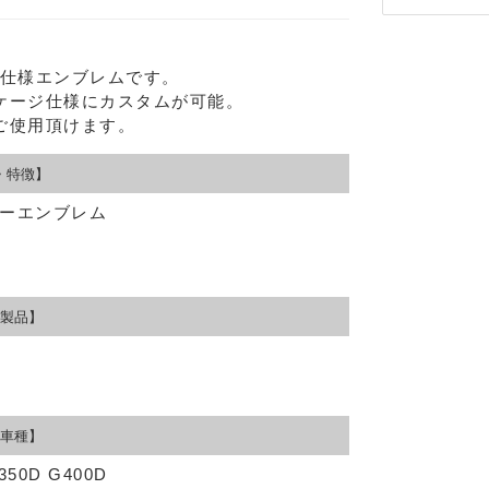
ジ仕様エンブレムです。
ケージ仕様にカスタムが可能。
ご使用頂けます。
・特徴】
ーエンブレム
製品】
Eメー
プライバ
車種】
350D G400D