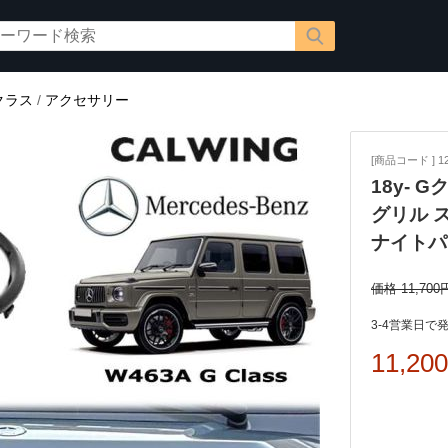
クラス
/
アクセサリー
[商品コード ] 12
18y- 
グリル 
ナイトパ
価格 11,700
3-4営業日で
11,20