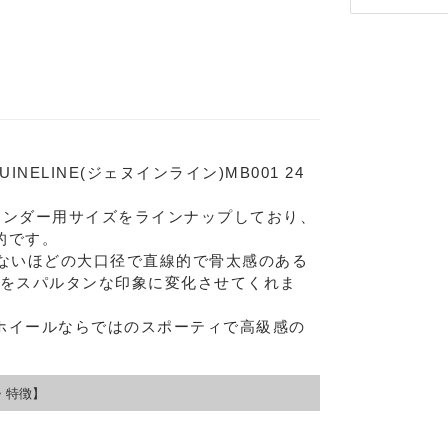
INELINE(ジェヌインライン)MB001 24
フェンダー用サイズをラインナップしており、
的です。
らないほどの大口径で直線的で骨太感のある
足元をスパルタンな印象に変化させてくれま
ホイールならではのスポーティで高級感の
Eメー
プライバ
・特徴】