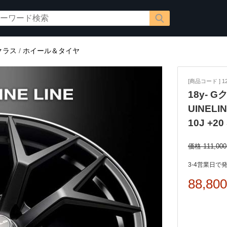
クラス
/
ホイール＆タイヤ
[商品コード ] 12
18y- G
UINEL
10J +20
価格 111,00
3-4営業日で
88,80