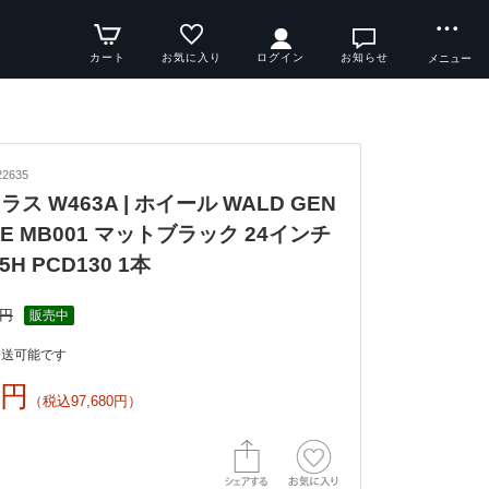
カート
お気に入り
ログイン
お知らせ
メニュー
2635
クラス W463A | ホイール WALD GEN
INE MB001 マットブラック 24インチ
 5H PCD130 1本
0円
販売中
発送可能です
0円
（税込97,680円）