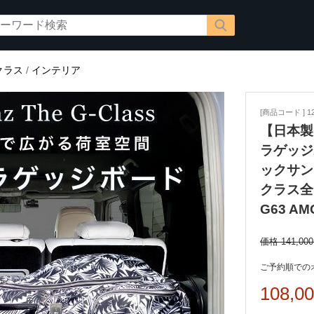
クラス
/
インテリア
[商品コード ] 12
【日本製 
ラゲッジ
ックサン
クラス全グ
G63 AM
価格 141,00
ご予約順での
108,0