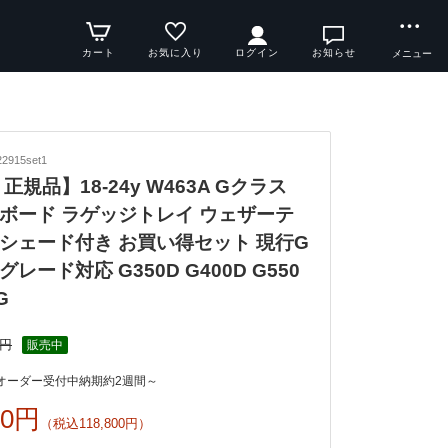
カート
お気に入り
ログイン
お知らせ
メニュー
2915set1
正規品】18-24y W463A Gクラス
ボード ラゲッジトレイ ウェザーテ
シェード付き お買い得セット 現行G
レード対応 G350D G400D G550
G
0円
販売中
オーダー受付中納期約2週間～
00円
（税込118,800円）